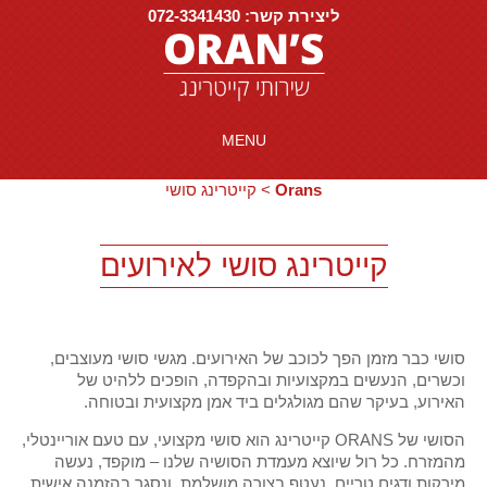
ליצירת קשר: 072-3341430
MENU
Orans
>
קייטרינג סושי
קייטרינג סושי לאירועים
סושי כבר מזמן הפך לכוכב של האירועים. מגשי סושי מעוצבים,
וכשרים, הנעשים במקצועיות ובהקפדה, הופכים ללהיט של
האירוע, בעיקר שהם מגולגלים ביד אמן מקצועית ובטוחה.
הסושי של ORANS קייטרינג הוא סושי מקצועי, עם טעם אוריינטלי,
מהמזרח. כל רול שיוצא מעמדת הסושיה שלנו – מוקפד, נעשה
מירקות ודגים טריים, נעטף בצורה מושלמת, ונסגר בהזמנה אישית