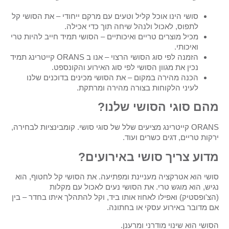
סושי הינו אוכל קליל וטעים עם מרקם ייחודי – את הסושי קל
לתפוס, לאכול ולנהל שיחה תוך כדי אכילה.
מכיל מוצרים טריים ואיכותיים – הסושי תמיד חייב להיות טרי
ואיכותי.
הזמנה לפי סוג הסושי הרצוי – אנו ב ORANS קייטרינג תמיד
נכין את מגוון הסושי לפי סוג האירוע והקונספט.
הכנה מהירה במקום – את הסושי מכינים בדוכנים שלנו
לעיני הלקוחות בצורה מהירה ומרתקת.
מהם סוגי הסושי שלנו?
ORANS קייטרינג מציעים שלל של סוגי סושי. קומבינציות לבחירה,
ירקות טריים, דגים כשרים ועוד.
מדוע צריך סושי באירועים?
סושי הוא אטרקציה מעניינת ומפתיעה. את הסושי קל לחטוף, הוא
נגיש, הוא מוגש טרי. את הסושי נעים לאכול עם מקלות
(הצ'ופסטיק) ואפילו לאחוז אותו ביד, וקל להתהלך איתו בחדר – בין
אם מדובר באירוע עסקי או בחתונה.
הסושי הוא שינוי מודרני ומרענן.